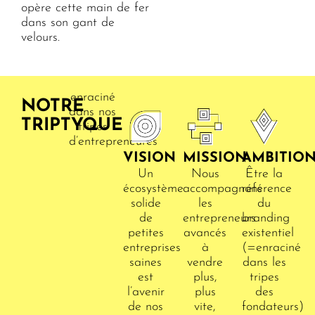
opère cette main de fer
dans son gant de
velours.
enraciné
NOTRE
dans nos
TRIPTYQUE
tripes
d’entrepreneures
VISION
MISSION
AMBITIO
Un
Nous
Être la
écosystème
accompagnons
référence
solide
les
du
de
entrepreneurs
branding
petites
avancés
existentiel
entreprises
à
(=enraciné
saines
vendre
dans les
est
plus,
tripes
l’avenir
plus
des
de nos
vite,
fondateurs)