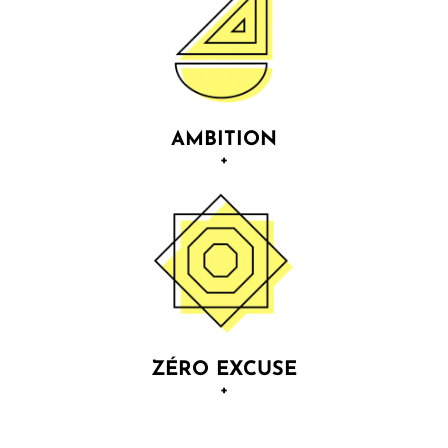
Vous vous reposez les yeux fermés sur notre
transparence & notre honnêteté intellectuelle
inébranlables.
AMBITION
+
La médiocrité n’est pas une option. L'exigence
réaliste & optimiste nous oblige. Nous croyons en
vous plus que votre entourage ou que vous-mêmes.
ZÉRO EXCUSE
+