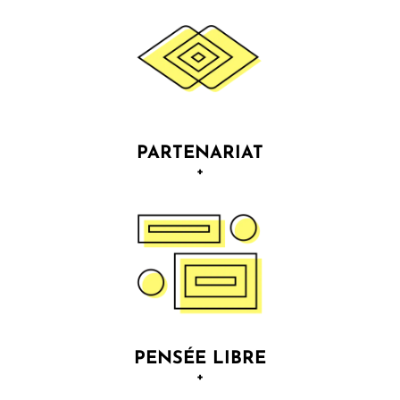
Nous sommes animées par ce que nous défendons.
Rien ne nous arrête pour paver des routes qui
mènent à la concrétisation de n/vos rêves.
PARTENARIAT
+
La co-croissance est notre moteur car votre réussite
est la nôtre. Vous ressentez notre niveau exceptionnel
de dévouement dans chacune de nos interactions.
PENSÉE LIBRE
+