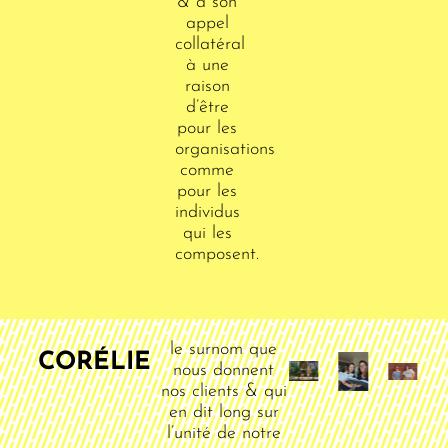
& à son
appel
collatéral
à une
raison
d’être
pour les
organisations
comme
pour les
individus
qui les
composent.
le surnom que
CORÉLIE
nous donnent
nos clients & qui
en dit long sur
l’unité de notre