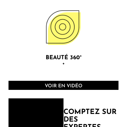
Les caresses dans le sens du poil, les jeux politiques
& la flatterie sont stériles pour avancer. Elles n’ont
pas leur place dans notre écosystème.
BEAUTÉ 360°
+
VOIR EN VIDÉO
Nous sommes convaincues que la beauté est un outil
de rentabilité accrue, qui par ailleurs fait du monde
[professionnel] un endroit plus doux & plus agréable.
COMPTEZ SUR
DES