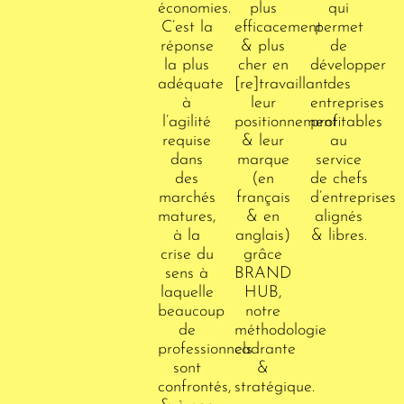
économies.
plus
qui
C’est la
efficacement
permet
réponse
& plus
de
la plus
cher en
développer
adéquate
[re]travaillant
des
à
leur
entreprises
l’agilité
positionnement
profitables
requise
& leur
au
dans
marque
service
des
(en
de chefs
marchés
français
d’entreprises
matures,
& en
alignés
à la
anglais)
& libres.
crise du
grâce
sens à
BRAND
laquelle
HUB,
beaucoup
notre
de
méthodologie
professionnels
cadrante
sont
&
confrontés,
stratégique.