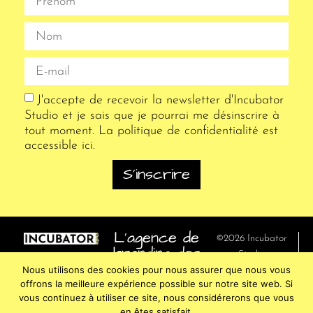
J'accepte de recevoir la newsletter d'Incubator
Studio et je sais que je pourrai me désinscrire à
tout moment. La politique de confidentialité est
accessible
ici
.
S'inscrire
L’agence de
©2026 Incubator
branding des
Studio
entrepreneurs
Nous utilisons des cookies pour nous assurer que nous vous
Tous droits réservés
avancés
offrons la meilleure expérience possible sur notre site web. Si
Politique de
vous continuez à utiliser ce site, nous considérerons que vous
confidentialité
en êtes satisfait.